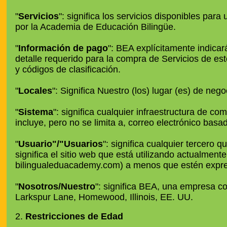
"
Servicios
": significa los servicios disponibles par
por la Academia de Educación Bilingüe.
"
Información de pago
": BEA explícitamente indicar
detalle requerido para la compra de Servicios de est
y códigos de clasificación.
"
Locales
": Significa Nuestro (los) lugar (es) de n
"
Sistema
": significa cualquier infraestructura de c
incluye, pero no se limita a, correo electrónico bas
"
Usuario"/"Usuarios
": significa cualquier tercero
significa el sitio web que está utilizando actualmente
bilingualeduacademy.com) a menos que estén expre
"
Nosotros/Nuestro
": significa BEA, una empresa c
Larkspur Lane, Homewood, Illinois, EE. UU.
2.
Restricciones de Edad