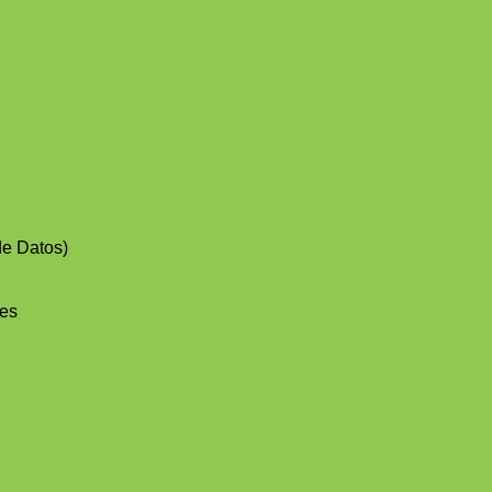
de Datos)
nes