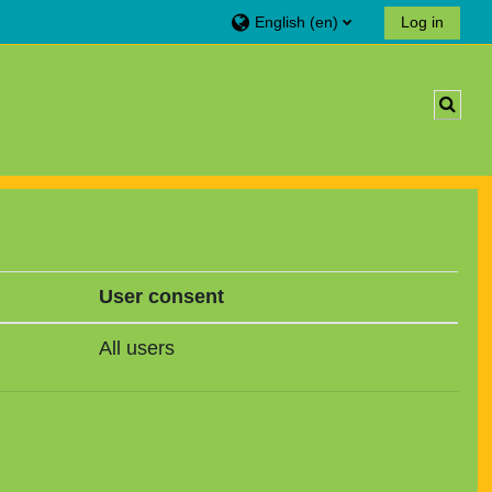
English ‎(en)‎
Log in
Toggl
User consent
All users